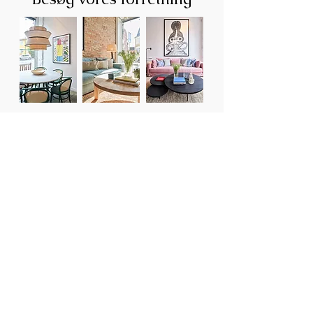
Kom forbi til en kop kaffe og en
uforpligtende snak med vores erfarne
indretningskonsulenter og arkitekter og
lad dig inspirere i vores udstilling, hvor
mange af vores egne designs og
produkter er repræsenteret. Du er
selvfølgelig også velkommen til at ringe
eller skrive og lave en aftale – enten i
forretningen eller hjemme hos dig.
Kontakt