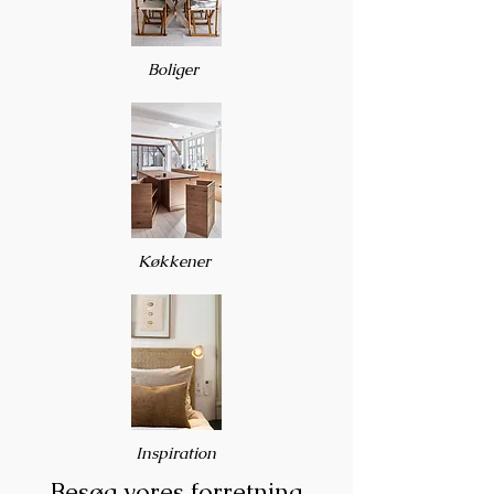
Bolig
er
Køkkener
Inspiratio
n
Besøg vores forretning