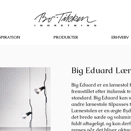
SPIRATION
PRODUKTER
ERHVERV
Big Eduard Læ
Big Eduard er en lænestol f
fremstillet efter italiensk t
standard. Big Eduard kan 
andre lænestole tilpasses t
Lænestolen er en ægte flyd
det brede sæde og volumin
fuldt aftageligt, og kan der
renses når det bliver aktue