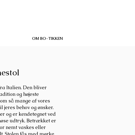
OM BO-TIKKEN
nestol
ra Italien. Den bliver
radition og højeste
som så mange af vores
il jeres behov og ønsker.
er og er kendetegnet ved
øse udtryk. Betrækket er
for nemt vaskes eller
lt. Stolen fås med mørke