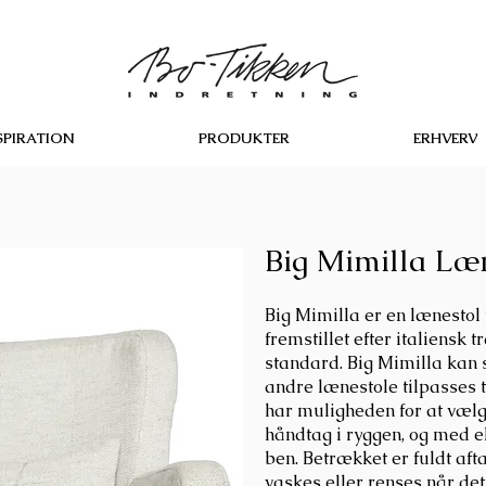
SPIRATION
PRODUKTER
ERHVERV
Big Mimilla Læ
Big Mimilla er en lænestol f
fremstillet efter italiensk t
standard. Big Mimilla kan
andre lænestole tilpasses ti
har muligheden for at vælg
håndtag i ryggen, og med el
ben. Betrækket er fuldt aft
vaskes eller renses når det 