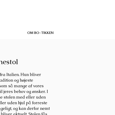
OM BO-TIKKEN
nestol
ra Italien. Hun bliver
radition og højeste
 som så mange af vores
l jeres behov og ønsker. I
e stolen med eller uden
ler uden hjul på forreste
ageligt, og kan derfor nemt
bliver aktuelt. Stolen fås