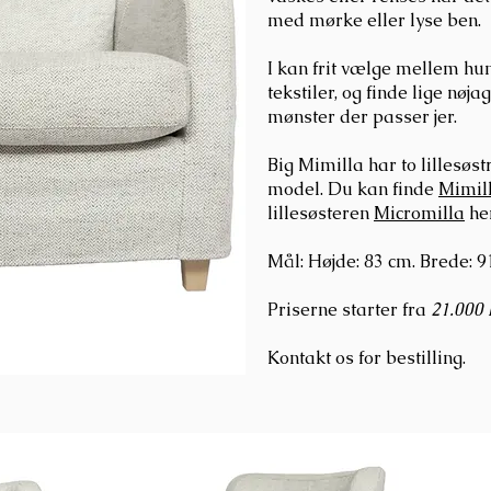
med mørke eller lyse ben.
I kan frit vælge mellem hun
tekstiler, og finde lige nøja
mønster der passer jer.
Big Mimilla har to lillesøst
model. Du kan finde
Mimil
lillesøsteren
Micromilla
her
Mål: Højde: 83 cm. Brede: 9
Priserne starter fra
21.0
00 
Kontakt os for bestilling.