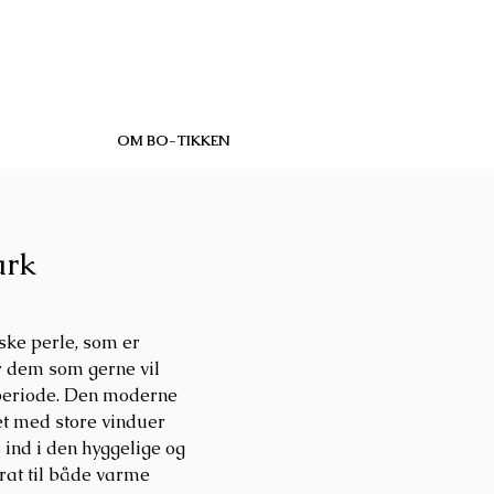
OM BO-TIKKEN
ark
ske perle,
som er
for dem som gerne vil
 periode. Den moderne
et med store vinduer
 ind i den hyggelige og
arat til både varme