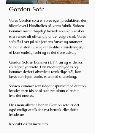
Gordon Sofa
Vores Gordon sofa er vores egen produktion, der
bliver lavet i Norditalien på vores fabrik
. Sofaen
kommer med aftageligt betræk som kan vaskes
eller renses alt afhængig af det valgte stof. Vores
sofa fås i tæt på alle jordens farver og nuancer.
Vi har et stort udvalg af tekstiler i forretningen,
s
å kom endelig forbi og se det store udvalg.
Gordon Sofaen kommer i D114 cm og er derfor
en ægte flydersofa. Den modulopbygges og
kommer derfor i alverdens tænkelige mål,
kan
laves som hjørnesofa, eller med chaiselong.
Sofaen kommer som udgangspunkt med duntop
hynder, men fås også med ren skum eller dun,
hvis det ønskes.
Hvis man allerede har en Gordon
sofa er det
også muligt at tilkøbe nyt betræk eller skifte
hynderne.
Kontakt os for mere info
.