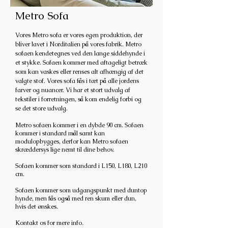
Metro Sofa
Vores Metro
sofa er vores egen produktion, der
bliver lavet i Norditalien på vores fabrik
. Metro
sofaen kendetegnes ved den lange siddehynde i
et stykke. Sofaen kommer med aftageligt betræk
som kan vaskes eller renses alt afhængig af det
valgte stof. Vores sofa fås i tæt på alle jordens
farver og nuancer. Vi har et stort udvalg af
tekstiler i forretningen, s
å kom endelig forbi og
se det store udvalg.
Metro sofaen kommer i en dybde 90 cm. Sofaen
kommer i standard mål samt kan
modulopbygges, derfor kan Metro sofaen
skræddersys lige nemt til dine behov.
Sofaen kommer som standard i L150, L180, L210
cm.
Sofaen kommer som udgangspunkt med duntop
hynde, men fås også med ren skum eller dun,
hvis det ønskes.
Kontakt os for mere info
.