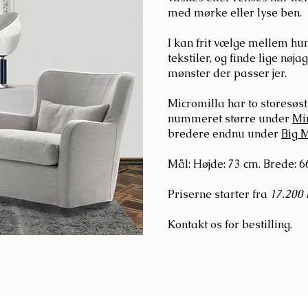
med mørke eller lyse ben.
I kan frit vælge mellem hun
tekstiler, og finde lige nøja
mønster der passer jer.
Micromilla har to storesøst
nummeret større under
Mi
bredere endnu under
Big 
Mål: Højde: 73 cm. Brede: 6
Priserne starter fra
17
.2
00 
Kontakt os for bestilling.