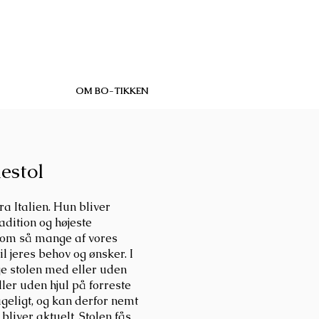
OM BO-TIKKEN
estol
ra Italien. Hun bliver
radition og højeste
som så mange af vores
l jeres behov og ønsker. I
e stolen med eller uden
ler uden hjul på forreste
ageligt, og kan derfor nemt
bliver aktuelt. Stolen fås