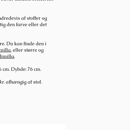
dredevis af stoffer og
gtig den farve eller det
re. Du kan finde den i
milla
, eller større og
Mimilla
.
6 cm. Dybde: 76 cm.
kr.
afhængig af stof.