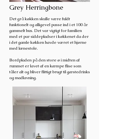
Grey Herringbone
Det grå køkken skulle være fuldt
funktionelt og alligevel passe ind i et 100 år
gammelt hus. Det var vigtigt for familien
med
et par siddepladser i køkkenet da der
i det gamle køkken havde været et hjørne
med lænestole.
Bordpladen på den store ø i midten af
rummet er lavet af en kæmpe flise som
tåler alt og bliver flittigt brugt til gæstedrinks
og madlavning.